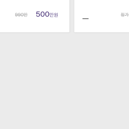
500
990
만
만원
정가