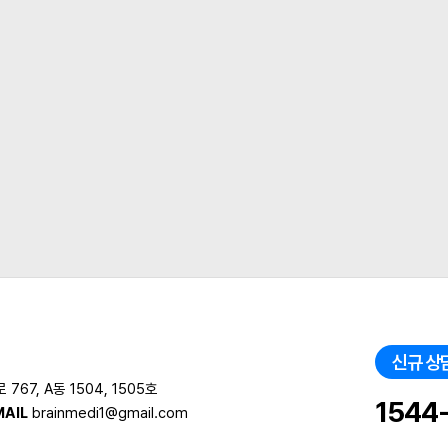
신규 상
67, A동 1504, 1505호
1544
MAIL
brainmedi1@gmail.com